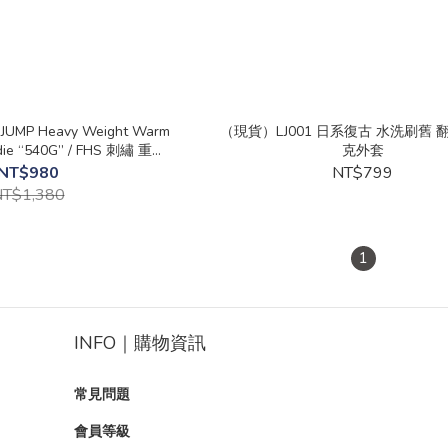
MP Heavy Weight Warm
（現貨）LJ001 日系復古 水洗刷舊
odie “540G” / FHS 刺繡 重磅
克外套
連帽外套
NT$980
NT$799
T$1,380
1
INFO｜購物資訊
常見問題
會員等級