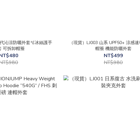
 二代沁涼防曬外套🫧冰絲護手
（現貨）LJ003 山系 UPF50+ 涼感
套 可拆卸帽簷
帽簷 機能防曬外套
NT$480
NT$499
NT$980
NT$980