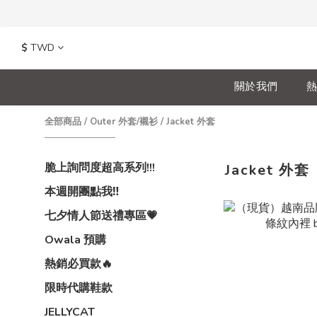
$
TWD
關於我們
熱
全部商品
/
Outer 外套/襯衫
/
Jacket 外套
脆上詢問度超高系列!!!
Jacket 外套
本週開團點我‼️
七夕情人節送禮專區💗
Owala 預購
熱銷必買款🔥
限時代購鞋款
JELLYCAT