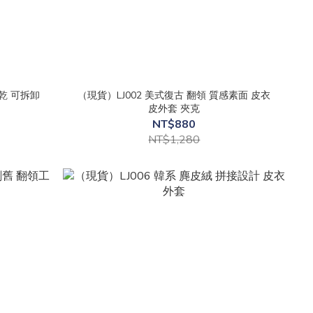
速乾 可拆卸
（現貨）LJ002 美式復古 翻領 質感素面 皮衣
皮外套 夾克
NT$880
NT$1,280