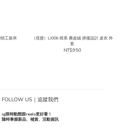
 翻領工裝夾
（現貨）LJ006 韓系 麂皮絨 拼接設計 皮衣 外
套
NT$950
FOLLOW US｜追蹤我們
ig限時動態跟reels更好看！
隨時掌握新品、補貨、活動資訊