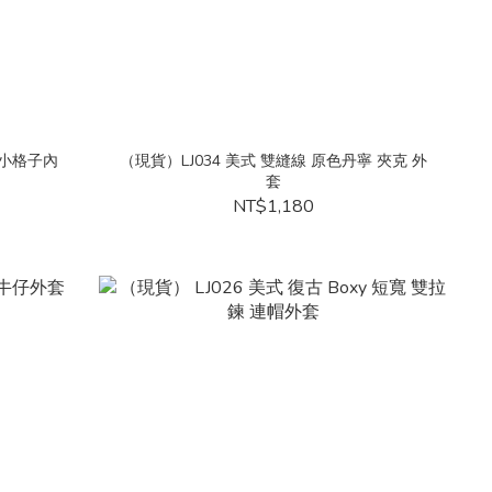
o 小格子內
（現貨）LJ034 美式 雙縫線 原色丹寧 夾克 外
套
NT$1,180