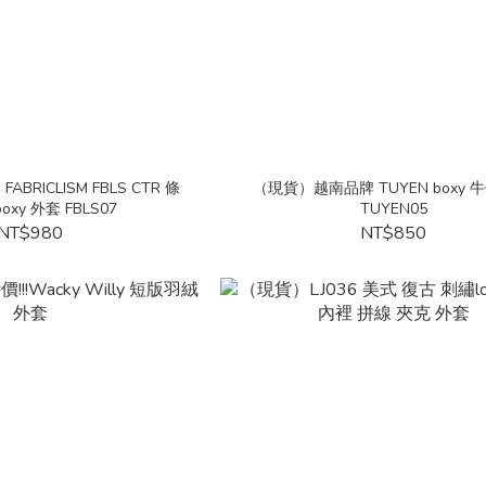
RICLISM FBLS CTR 條
（現貨）越南品牌 TUYEN boxy 
oxy 外套 FBLS07
TUYEN05
NT$980
NT$850