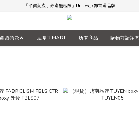
「平價潮流，舒適無極限」Unisex服飾首選品牌
「平價潮流，舒適無極限」Unisex服飾首選品牌
本週限時開團🔥
全館滿$5000免運！加入會員享更多優惠及折扣
銷必買款🔥
品牌FJ MADE
所有商品
購物前請詳
「平價潮流，舒適無極限」Unisex服飾首選品牌