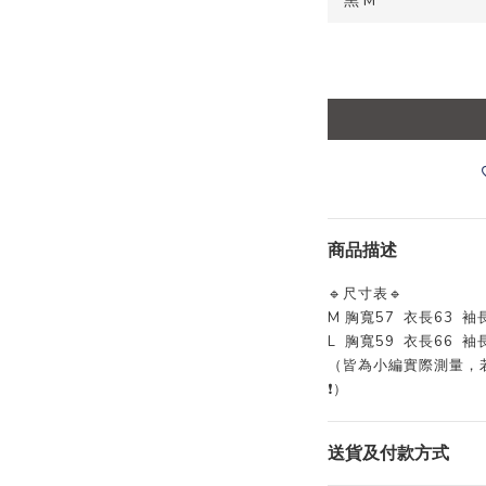
商品描述
🔹尺寸表🔹
M 胸寬57 衣長63 袖長
L 胸寬59 衣長66 袖長
（皆為小編實際測量，
❗️）
送貨及付款方式