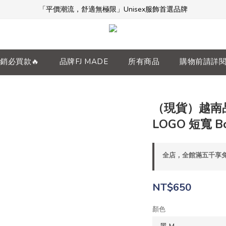
「平價潮流，舒適無極限」Unisex服飾首選品牌
「平價潮流，舒適無極限」Unisex服飾首選品牌
本週限時開團🔥
全館滿$5000免運！加入會員享更多優惠及折扣
銷必買款🔥
品牌FJ MADE
所有商品
購物前請詳
「平價潮流，舒適無極限」Unisex服飾首選品牌
（現貨）越南品牌
LOGO 短寬 Bo
全店，全館滿五千享
NT$650
顏色