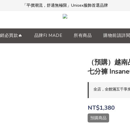
「平價潮流，舒適無極限」Unisex服飾首選品牌
「平價潮流，舒適無極限」Unisex服飾首選品牌
本週限時開團🔥
全館滿$5000免運！加入會員享更多優惠及折扣
銷必買款🔥
品牌FJ MADE
所有商品
購物前請詳
「平價潮流，舒適無極限」Unisex服飾首選品牌
（預購）越南品牌 
七分褲 Insane
全店，全館滿五千享
NT$1,380
預購商品