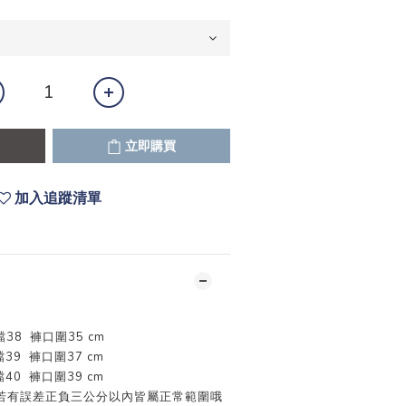
立即購買
加入追蹤清單
檔38 褲口圍35 cm
檔39 褲口圍37 cm
檔40 褲口圍39 cm
若有誤差正負三公分以內皆屬正常範圍哦