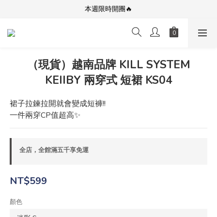
「平價潮流，舒適無極限」Unisex服飾首選品牌
本週限時開團🔥
全館滿$5000免運！加入會員享更多優惠及折扣
「平價潮流，舒適無極限」Unisex服飾首選品牌
（現貨）越南品牌 KILL SYSTEM
KEIIBY 兩穿式 短裙 KS04
裙子拉鍊拉開就會變成短褲!!
一件兩穿CP值超高✨
全店，全館滿五千享免運
NT$599
顏色