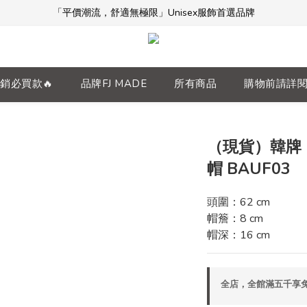
「平價潮流，舒適無極限」Unisex服飾首選品牌
「平價潮流，舒適無極限」Unisex服飾首選品牌
本週限時開團🔥
全館滿$5000免運！加入會員享更多優惠及折扣
銷必買款🔥
品牌FJ MADE
所有商品
購物前請詳
「平價潮流，舒適無極限」Unisex服飾首選品牌
（現貨）韓牌 BA
帽 BAUF03
頭圍：62 cm
帽簷：8 cm
帽深：16 cm
全店，全館滿五千享