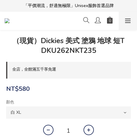
「平價潮流，舒適無極限」Unisex服飾首選品牌
「平價潮流，舒適無極限」Unisex服飾首選品牌
本週限時開團🔥
全館滿$5000免運！加入會員享更多優惠及折扣
（現貨）Dickies 美式 塗鴉 地球 短T
「平價潮流，舒適無極限」Unisex服飾首選品牌
DKU262NKT235
全店，全館滿五千享免運
NT$580
顏色