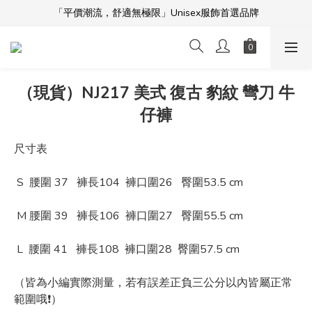
「平價潮流，舒適無極限」Unisex服飾首選品牌
「平價潮流，舒適無極限」Unisex服飾首選品牌
本週限時開團🔥
全館滿$5000免運！加入會員享更多優惠及折扣
（現貨）NJ217 美式 復古 豹紋 彎刀 牛
「平價潮流，舒適無極限」Unisex服飾首選品牌
仔褲
尺寸表
 S  腰圍 37   褲長104  褲口圍26   臀圍53.5 cm 
 M 腰圍 39   褲長106  褲口圍27   臀圍55.5 cm  
 L  腰圍 41   褲長108  褲口圍28  臀圍57.5 cm 
（皆為小編實際測量，若有誤差正負三公分以內皆屬正常
範圍哦❗️）