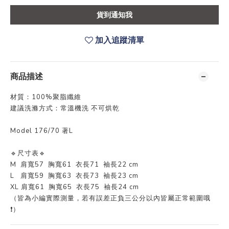
貨到通知我
加入追蹤清單
商品描述
材質：100%聚脂纖維
建議洗滌方式：常溫機洗 不可烘乾
Model 176/70 著L
🔹尺寸表🔹
M 肩寬57 胸寬61 衣長71 袖長22 cm
L 肩寬59 胸寬63 衣長73 袖長23 cm
XL 肩寬61 胸寬65 衣長75 袖長24 cm
（皆為小編實際測量，若有誤差正負三公分以內皆屬正常範圍哦
❗️）