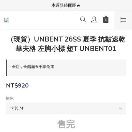
「平價潮流，舒適無極限」Unisex服飾首選品牌
本週限時開團🔥
全館滿$5000免運！加入會員享更多優惠及折扣
「平價潮流，舒適無極限」Unisex服飾首選品牌
（現貨）UNBENT 26SS 夏季 抗皺速乾
華夫格 左胸小標 短T UNBENT01
全店，全館滿五千享免運
NT$920
顏色
售完