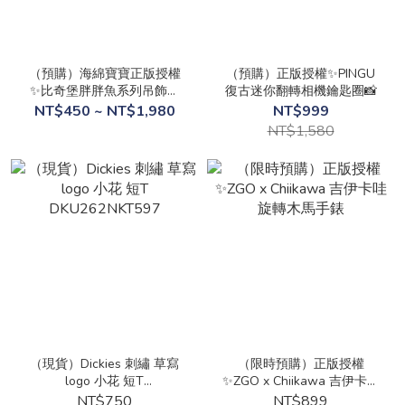
（預購）海綿寶寶正版授權
（預購）正版授權✨PINGU
✨比奇堡胖胖魚系列吊飾盲
復古迷你翻轉相機鑰匙圈📸
盒
NT$450 ~ NT$1,980
NT$999
NT$1,580
（現貨）Dickies 刺繡 草寫
（限時預購）正版授權
logo 小花 短T
✨ZGO x Chiikawa 吉伊卡哇
DKU262NKT597
旋轉木馬手錶
NT$750
NT$899