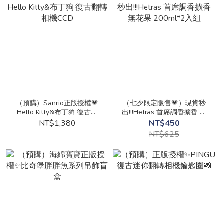
（預購）Sanrio正版授權💗
（七夕限定販售💗）現貨秒
Hello Kitty&布丁狗 復古翻
出!!!Hetras 首席調香擴香 無
轉相機CCD
花果 200ml*2入組
NT$1,380
NT$450
NT$625