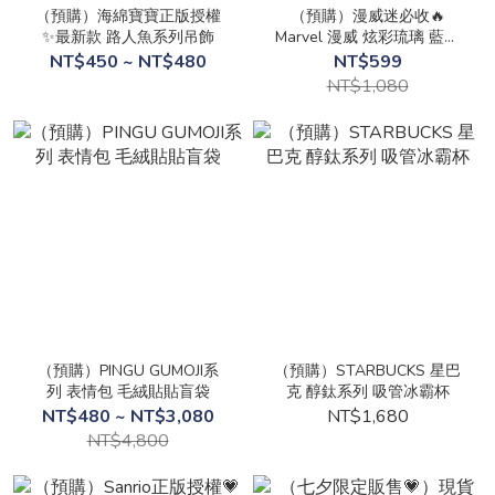
（預購）海綿寶寶正版授權
（預購）漫威迷必收🔥
✨最新款 路人魚系列吊飾
Marvel 漫威 炫彩琉璃 藍芽
音響 蜘蛛人 鋼鐵人 美國隊
NT$450 ~ NT$480
NT$599
長
NT$1,080
（預購）PINGU GUMOJI系
（預購）STARBUCKS 星巴
列 表情包 毛絨貼貼盲袋
克 醇鈦系列 吸管冰霸杯
NT$480 ~ NT$3,080
NT$1,680
NT$4,800