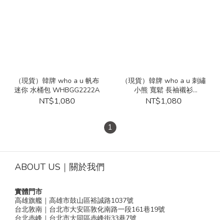
（現貨）韓牌 who a u 帆布
（現貨）韓牌 who a u 刺繡
迷你 水桶包 WHBGG2222A
小熊 寬鬆 長袖襯衫
WHYWG2311U
NT$1,080
NT$1,080
1
ABOUT US｜關於我們
實體門市
高雄旗艦｜高雄市鼓山區裕誠路1037號
台北敦南｜台北市大安區敦化南路一段161巷19號
台北赤峰｜台北市大同區赤峰街33巷7號