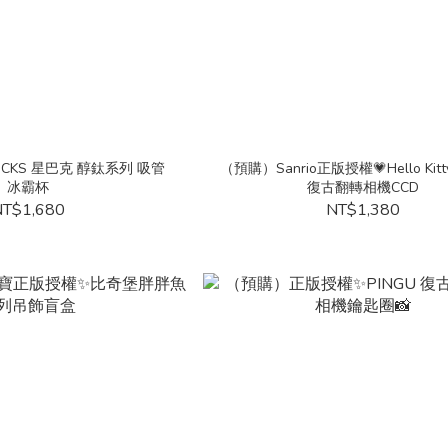
UCKS 星巴克 醇鈦系列 吸管
（預購）Sanrio正版授權💗Hello Ki
冰霸杯
復古翻轉相機CCD
T$1,680
NT$1,380