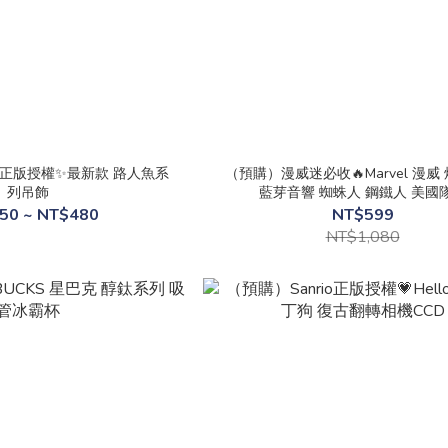
正版授權✨最新款 路人魚系
（預購）漫威迷必收🔥Marvel 漫威
列吊飾
藍芽音響 蜘蛛人 鋼鐵人 美國
50 ~ NT$480
NT$599
NT$1,080