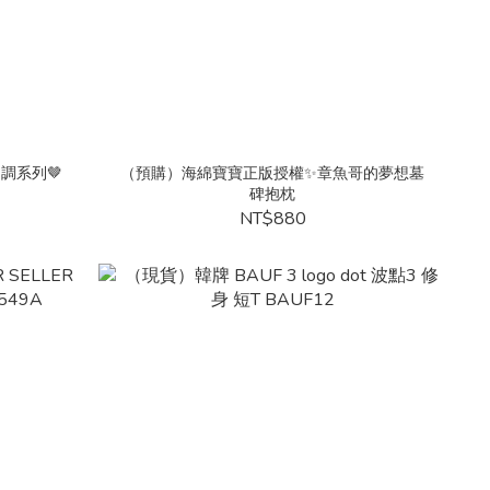
咖調系列🤎
（預購）海綿寶寶正版授權✨章魚哥的夢想墓
碑抱枕
NT$880