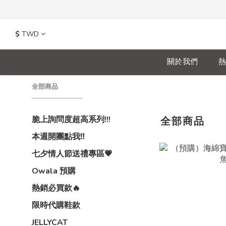
$
TWD
關於我們
熱
全部商品
脆上詢問度超高系列!!!
全部商品
本週開團點我‼️
七夕情人節送禮專區💗
Owala 預購
熱銷必買款🔥
限時代購鞋款
JELLYCAT