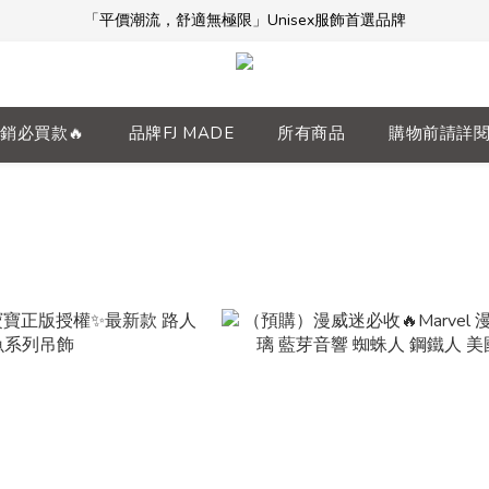
「平價潮流，舒適無極限」Unisex服飾首選品牌
「平價潮流，舒適無極限」Unisex服飾首選品牌
本週限時開團🔥
全館滿$5000免運！加入會員享更多優惠及折扣
銷必買款🔥
品牌FJ MADE
所有商品
購物前請詳
「平價潮流，舒適無極限」Unisex服飾首選品牌