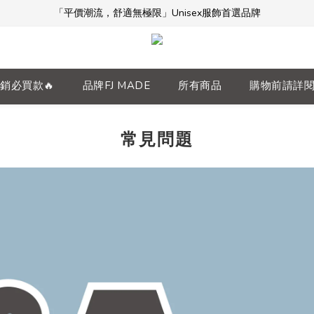
「平價潮流，舒適無極限」Unisex服飾首選品牌
「平價潮流，舒適無極限」Unisex服飾首選品牌
本週限時開團🔥
全館滿$5000免運！加入會員享更多優惠及折扣
銷必買款🔥
品牌FJ MADE
所有商品
購物前請詳
「平價潮流，舒適無極限」Unisex服飾首選品牌
常見問題