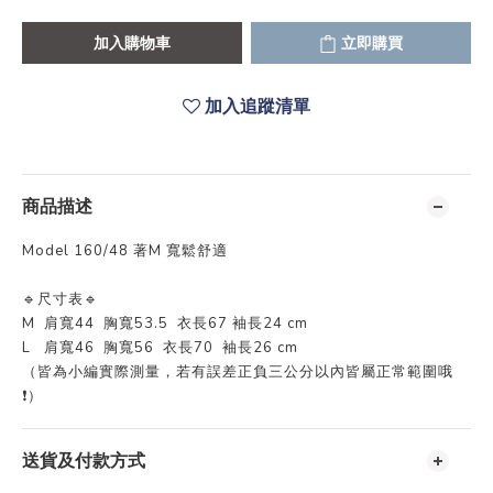
加入購物車
立即購買
加入追蹤清單
商品描述
Model 160/48 著M 寬鬆舒適
🔹尺寸表🔹
M 肩寬44 胸寬53.5 衣長67 袖長24 cm
L 肩寬46 胸寬56 衣長70 袖長26 cm
（皆為小編實際測量，若有誤差正負三公分以內皆屬正常範圍哦
❗️）
送貨及付款方式