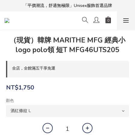
「平價潮流，舒適無極限」Unisex服飾首選品牌
「平價潮流，舒適無極限」Unisex服飾首選品牌
本週限時開團🔥
全館滿$5000免運！加入會員享更多優惠及折扣
（現貨）韓牌 MARITHE MFG 經典小
「平價潮流，舒適無極限」Unisex服飾首選品牌
logo polo領 短T MFG46UTS205
全店，全館滿五千享免運
NT$1,750
顏色